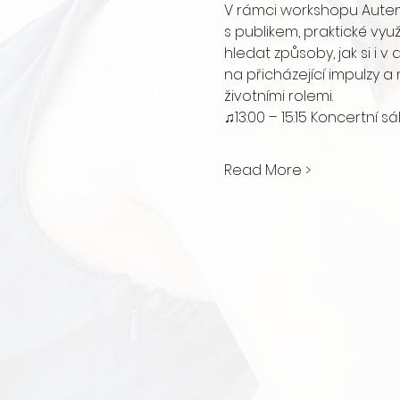
V rámci workshopu Auten
s publikem, praktické vyu
hledat způsoby, jak si i
na přicházející impulzy a
životními rolemi.
♫13:00 – 15:15 Koncertní 
Read More >