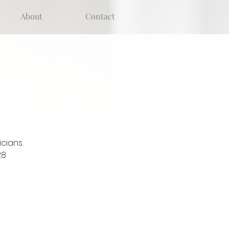
About
Contact
cians.
28