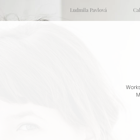
Ludmila Pavlová
Ca
Works
M