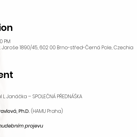
ion
20 PM
t. Jaroše 1890/45, 602 00 Brno-střed-Černá Pole, Czechia
ent
sál L. Janáčka – SPOLEČNÁ PŘEDNÁŠKA
vlová, Ph.D.
 (HAMU Praha)
v hudebním projevu