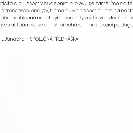
ticita a pružnost v hudebním projevu se zaměříme na tém
žití transakční analýzy, tréma a uvolněnost při hře na ná
 v době přehlcené neustálými podněty zachovat vlastní ide
 neztratit sám sebe ani při přecházení mezi pozicí pedago
sál L. Janáčka – SPOLEČNÁ PŘEDNÁŠKA