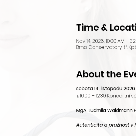
Time & Locat
Nov 14, 2026, 10:00 AM – 3:
Brno Conservatory, tř. Kp
About the Ev
sobota 14. listopadu 2026
♫10:00 – 12:30 Koncertní 
MgA. Ludmila Waldmann Pa
Autenticita a pružnost 