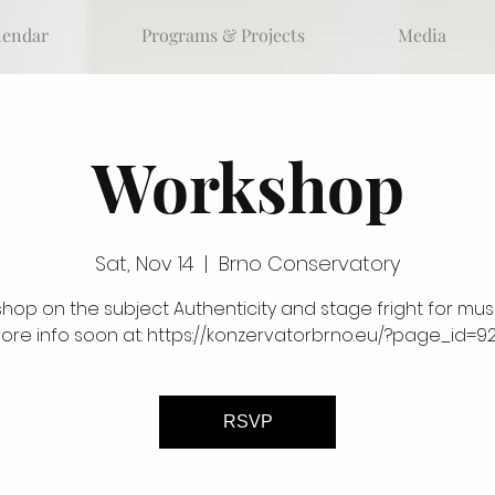
lendar
Programs & Projects
Media
Workshop
Sat, Nov 14
  |  
Brno Conservatory
hop on the subject Authenticity and stage fright for musi
ore info soon at: https://konzervatorbrno.eu/?page_id=9
RSVP