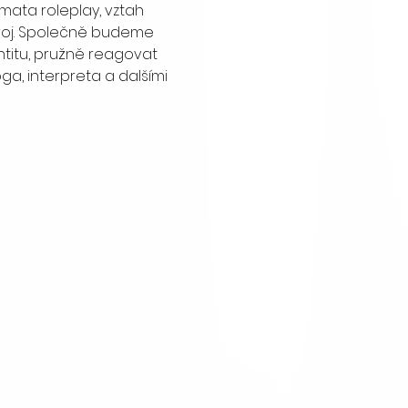
ata roleplay, vztah 
stroj. Společně budeme 
ntitu, pružně reagovat 
ga, interpreta a dalšími 