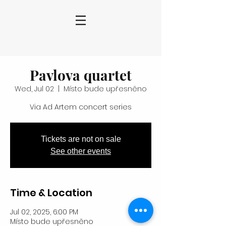
Pavlova quartet
Wed, Jul 02
  |  
Místo bude upřesněno
Via Ad Artem concert series
Tickets are not on sale
See other events
Time & Location
Jul 02, 2025, 6:00 PM
Místo bude upřesněno