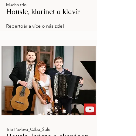
Mucha trio
Housle, klarinet a klavír
Repertoár a více o nás zde!
Trio Pavlová_Cába_Šulc