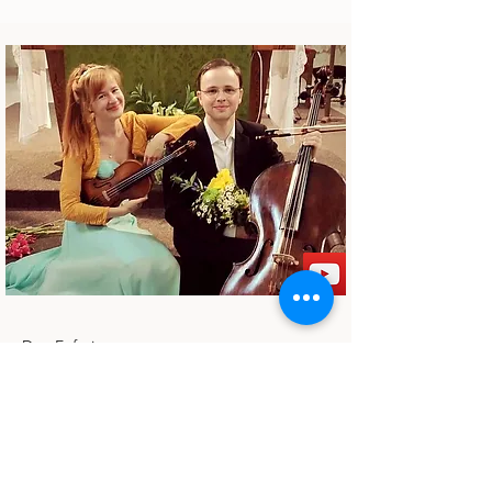
Duo Euforico
Housle a violoncello
Repertoár a více o projektu Poslouchat
srdcem zde!