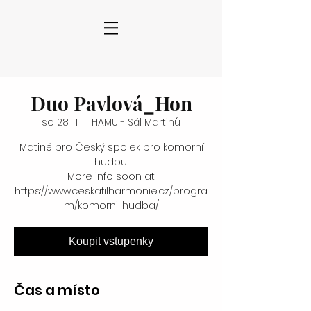
Duo Pavlová_Hon
so 28. 11.
  |  
HAMU - Sál Martinů
Matiné pro Český spolek pro komorní
hudbu.
More info soon at:
https://www.ceskafilharmonie.cz/progra
m/komorni-hudba/
Koupit vstupenky
Čas a místo