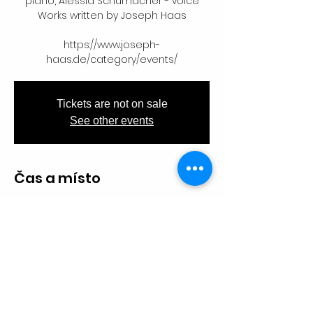
piano, Alessia Schumacher - voice
Works written by Joseph Haas
https://www.joseph-
haas.de/category/events/
Tickets are not on sale
See other events
Čas a místo
27. 4. 2024 19:00
Remlingen, 97280 Remlingen,
Německo
Sdílet událost