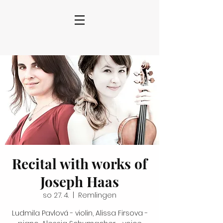
Recital with works of
Joseph Haas
so 27. 4.
  |  
Remlingen
Ludmila Pavlová - violin, Alissa Firsova -