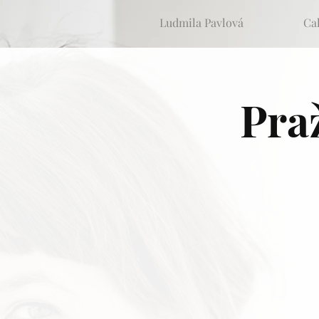
Ludmila Pavlová
Ca
Pra