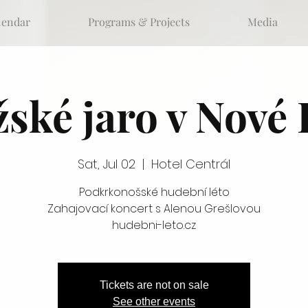
lendar
Programs & Projects
Media
žské jaro v Nové 
Sat, Jul 02
  |  
Hotel Centrál
Podkrkonošské hudební léto
Zahajovací koncert s Alenou Grešlovou
hudebni-leto.cz
Tickets are not on sale
See other events