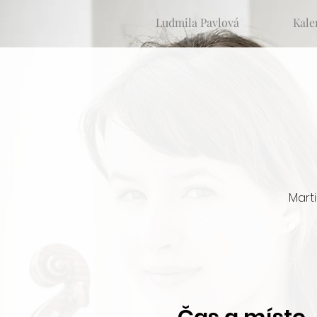
Ludmila Pavlová
Kale
Mart