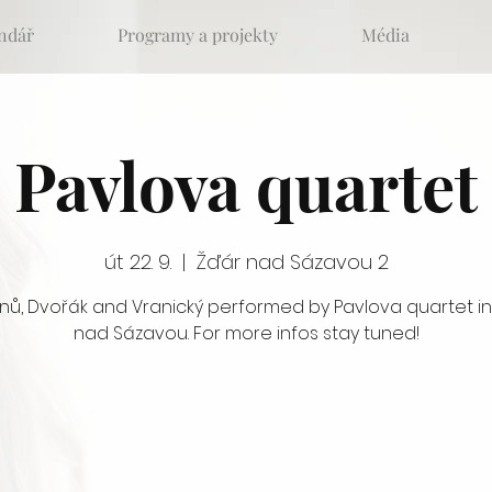
ndář
Programy a projekty
Média
Pavlova quartet
út 22. 9.
  |  
Žďár nad Sázavou 2
inů, Dvořák and Vranický performed by Pavlova quartet in
nad Sázavou. For more infos stay tuned!