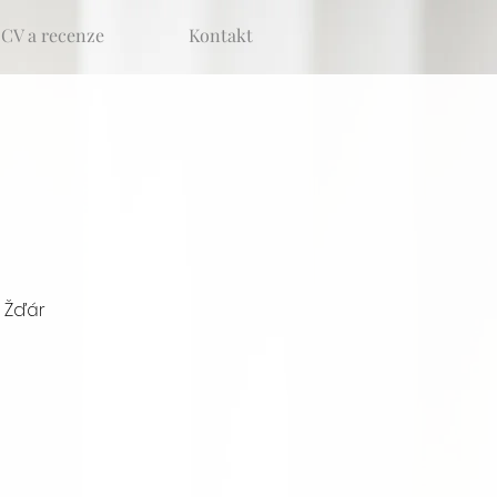
CV a recenze
Kontakt
 Žďár