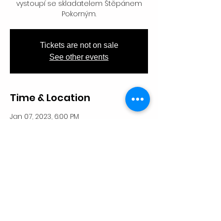
vystoupí se skladatelem Štěpánem
Pokorným.
Tickets are not on sale
See other events
Time & Location
Jan 07, 2023, 6:00 PM
Gerstnerova 5, Gerstnerova 5, 170 00
Praha 7-Holešovice, Česko
Share This Event