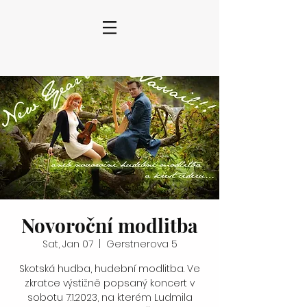
Novoroční modlitba
Sat, Jan 07
  |  
Gerstnerova 5
Skotská hudba, hudební modlitba. Ve
zkratce výstižně popsaný koncert v
sobotu 7.1.2023, na kterém Ludmila