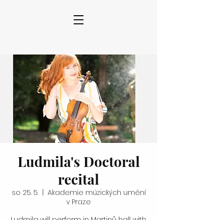
Ludmila's Doctoral
recital
so 25. 5.
  |  
Akademie múzických umění
v Praze
Ludmila will perform in Martinů hall with