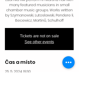
many featured musicians in small
chamber music groups. Works written
by Szymanowski, Lutoslawski, Pendere li,
Becewicz, Martinů, Schulhoff
Tickets are not on sale
See other events
Čas a místo
25. 5. 2024 19:30
Akademie múzických umění v Praze,
Malostranské nám. 12, 118 00 Praha 1-
Malá Strana, Česko