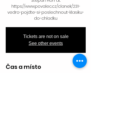
Štěpán Hon at:
https://www.povalec.cz/clanek/231-
vedro-pojdte-si-poslechnout-klasiku-
do-chladku
Tickets are not on sale
See other events
Čas a místo
02. 8. 2024 19:30
Povaleč, 364 53 Valeč-Chyše, Česko
Sdílet událost