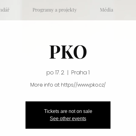
ndář
Programy a projekty
Média
PKO
po 17. 2.
  |  
Praha 1
More info at: https://www.pko.cz/
Tickets are not on sale
See other events