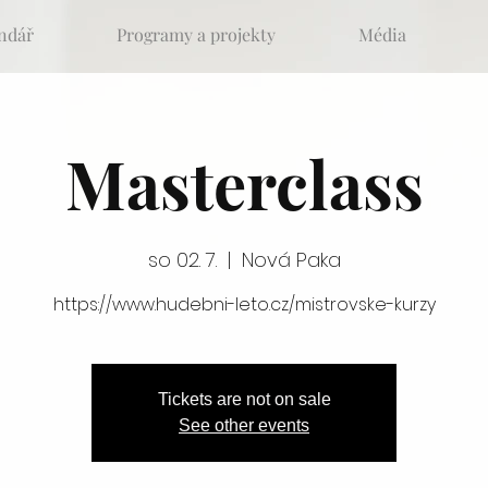
ndář
Programy a projekty
Média
Masterclass
so 02. 7.
  |  
Nová Paka
https://www.hudebni-leto.cz/mistrovske-kurzy
Tickets are not on sale
See other events